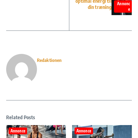
optimal energi til
Annonc
din træning
e
Redaktionen
Related Posts
Annonce
Annonce