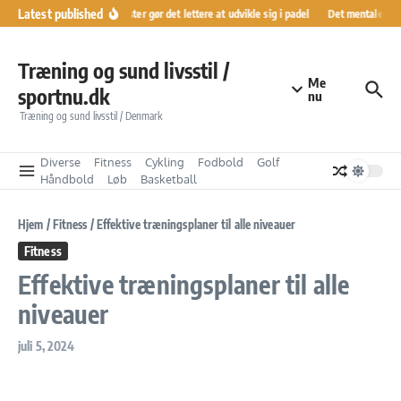
Fortsæt til indhold
Latest published
Ranglister gør det lettere at udvikle sig i padel
Det mentale køre
Træning og sund livsstil /
Me
sportnu.dk
nu
Træning og sund livsstil / Denmark
Diverse
Fitness
Cykling
Fodbold
Golf
Håndbold
Løb
Basketball
Hjem
/
Fitness
/
Effektive træningsplaner til alle niveauer
Fitness
Effektive træningsplaner til alle
niveauer
juli 5, 2024