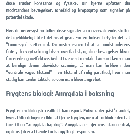
disse trusler konstante og fysiske. Din hjerne opfatter din
modstanders bevægelser, tonefald og kropssprog som signaler på
potentiel skade.
Hvis dit nervesystem tolker disse signaler som overvældende, skifter
det øjeblikkeligt til et defensivt gear. For en bokser betyder det, at
“tunnelsyn” sætter ind. Du mister evnen til at se modstanderens
finter, din vejrtrækning bliver overfladisk, og dine bevægelser bliver
forcerede og ineffektive. Ved at træne sit mentale kørekort lærer man
at berolige denne ubevidste scanning, så man kan forblive i den
“ventrale vagus-tilstand” – en tilstand af rolig parathed, hvor man
stadig kan tænke taktisk, selvom man bliver angrebet.
Frygtens biologi: Amygdala i boksning
Frygt er en biologisk realitet i kampsport. Enhver, der påstår andet,
lyver. Udfordringen er ikke at fjerne frygten, men at forhindre den i at
føre til en “amygdala-kapring”. Amygdala er hjernens alarmcentral,
og dens job er at tænde for kamp/flugt-responsen.