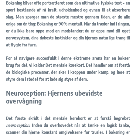
Boksning bliver ofte portrætteret som den ultimative fysiske test – en
sport bestående af rå kraft, udholdenhed og evnen til at absorbere
slag. Men spørger man de største mestre gennem tiden, er de alle
enige om én ting: Boksning er 90% mentalt. Når du træder ind i ringen,
er du ikke bare oppe mod en modstander; du er oppe mod dit eget
nervesystem, dine dybeste instinkter og din hjernes naturlige trang til
at flygte fra fare.
For at navigere succesfuldt i denne ekstreme arena har en bokser
brug for det, vi kalder
Det mentale kørekort
. Det handler om at forstå
de biologiske processer, der sker i kroppen under kamp, og lære at
styre dem i stedet for at lade sig styre af dem.
Neuroception: Hjernens ubevidste
overvågning
Det første skridt i det mentale kørekort er at forstå begrebet
neuroception
. Inden du overhovedet når at tænke en logisk tanke,
scanner din hjerne konstant omgivelserne for trusler. I boksning er