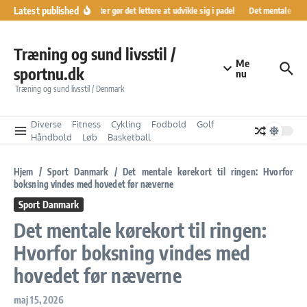
Fortsæt til indhold
Latest published
Ranglister gør det lettere at udvikle sig i padel
Det mentale kørek
Træning og sund livsstil /
Me
sportnu.dk
nu
Træning og sund livsstil / Denmark
Diverse
Fitness
Cykling
Fodbold
Golf
Håndbold
Løb
Basketball
Hjem
/
Sport Danmark
/
Det mentale kørekort til ringen: Hvorfor
boksning vindes med hovedet før næverne
Sport Danmark
Det mentale kørekort til ringen:
Hvorfor boksning vindes med
hovedet før næverne
maj 15, 2026