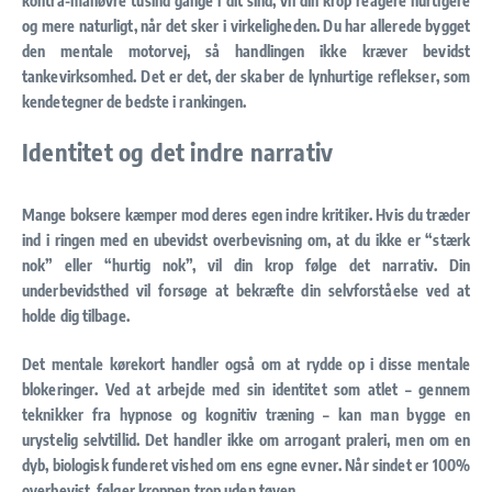
kontra-manøvre tusind gange i dit sind, vil din krop reagere hurtigere
og mere naturligt, når det sker i virkeligheden. Du har allerede bygget
den mentale motorvej, så handlingen ikke kræver bevidst
tankevirksomhed. Det er det, der skaber de lynhurtige reflekser, som
kendetegner de bedste i rankingen.
Identitet og det indre narrativ
Mange boksere kæmper mod deres egen indre kritiker. Hvis du træder
ind i ringen med en ubevidst overbevisning om, at du ikke er “stærk
nok” eller “hurtig nok”, vil din krop følge det narrativ. Din
underbevidsthed vil forsøge at bekræfte din selvforståelse ved at
holde dig tilbage.
Det mentale kørekort handler også om at rydde op i disse mentale
blokeringer. Ved at arbejde med sin identitet som atlet – gennem
teknikker fra hypnose og kognitiv træning – kan man bygge en
urystelig selvtillid. Det handler ikke om arrogant praleri, men om en
dyb, biologisk funderet vished om ens egne evner. Når sindet er 100%
overbevist, følger kroppen trop uden tøven.