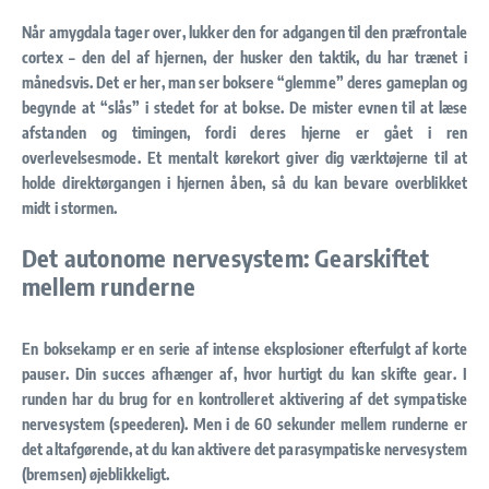
Når amygdala tager over, lukker den for adgangen til den
præfrontale
cortex
– den del af hjernen, der husker den taktik, du har trænet i
månedsvis. Det er her, man ser boksere “glemme” deres gameplan og
begynde at “slås” i stedet for at bokse. De mister evnen til at læse
afstanden og timingen, fordi deres hjerne er gået i ren
overlevelsesmode. Et mentalt kørekort giver dig værktøjerne til at
holde direktørgangen i hjernen åben, så du kan bevare overblikket
midt i stormen.
Det autonome nervesystem: Gearskiftet
mellem runderne
En boksekamp er en serie af intense eksplosioner efterfulgt af korte
pauser. Din succes afhænger af, hvor hurtigt du kan skifte gear. I
runden har du brug for en kontrolleret aktivering af det
sympatiske
nervesystem
(speederen). Men i de 60 sekunder mellem runderne er
det altafgørende, at du kan aktivere det
parasympatiske nervesystem
(bremsen) øjeblikkeligt.