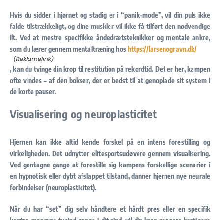
Hvis du sidder i hjørnet og stadig er i “panik-mode”, vil din puls ikke
falde tilstrækkeligt, og dine muskler vil ikke få tilført den nødvendige
ilt. Ved at mestre specifikke åndedrætsteknikker og mentale ankre,
som du lærer gennem mentaltræning hos
https://larsenogravn.dk/
, kan du tvinge din krop til restitution på rekordtid. Det er her, kampen
ofte vindes – af den bokser, der er bedst til at genoplade sit system i
de korte pauser.
Visualisering og neuroplasticitet
Hjernen kan ikke altid kende forskel på en intens forestilling og
virkeligheden. Det udnytter elitesportsudøvere gennem visualisering.
Ved gentagne gange at forestille sig kampens forskellige scenarier i
en hypnotisk eller dybt afslappet tilstand, danner hjernen nye neurale
forbindelser (
neuroplasticitet
).
Når du har “set” dig selv håndtere et hårdt pres eller en specifik