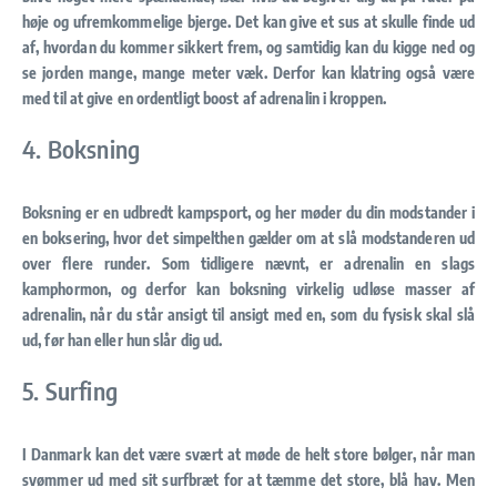
høje og ufremkommelige bjerge. Det kan give et sus at skulle finde ud
af, hvordan du kommer sikkert frem, og samtidig kan du kigge ned og
se jorden mange, mange meter væk. Derfor kan klatring også være
med til at give en ordentligt boost af adrenalin i kroppen.
4. Boksning
Boksning er en udbredt kampsport, og her møder du din modstander i
en boksering, hvor det simpelthen gælder om at slå modstanderen ud
over flere runder. Som tidligere nævnt, er adrenalin en slags
kamphormon, og derfor kan boksning virkelig udløse masser af
adrenalin, når du står ansigt til ansigt med en, som du fysisk skal slå
ud, før han eller hun slår dig ud.
5. Surfing
I Danmark kan det være svært at møde de helt store bølger, når man
svømmer ud med sit surfbræt for at tæmme det store, blå hav. Men