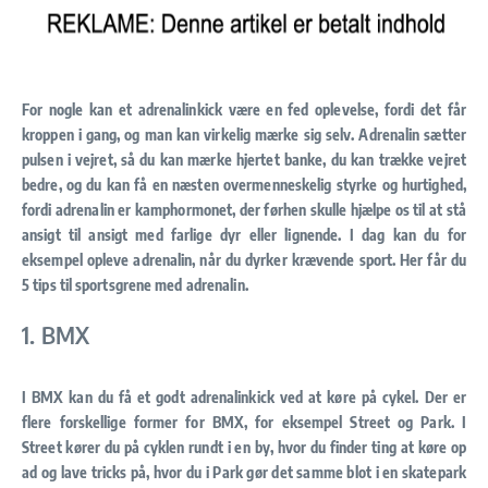
For nogle kan et adrenalinkick være en fed oplevelse, fordi det får
kroppen i gang, og man kan virkelig mærke sig selv. Adrenalin sætter
pulsen i vejret, så du kan mærke hjertet banke, du kan trække vejret
bedre, og du kan få en næsten overmenneskelig styrke og hurtighed,
fordi adrenalin er kamphormonet, der førhen skulle hjælpe os til at stå
ansigt til ansigt med farlige dyr eller lignende. I dag kan du for
eksempel opleve adrenalin, når du dyrker krævende sport. Her får du
5 tips til sportsgrene med adrenalin.
1. BMX
I BMX kan du få et godt adrenalinkick ved at køre på cykel. Der er
flere forskellige former for BMX, for eksempel Street og Park. I
Street kører du på cyklen rundt i en by, hvor du finder ting at køre op
ad og lave tricks på, hvor du i Park gør det samme blot i en skatepark