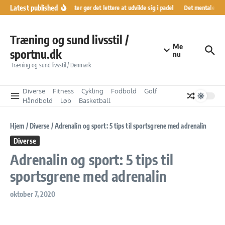
Fortsæt til indhold
Latest published
Ranglister gør det lettere at udvikle sig i padel
Det mentale køre
Træning og sund livsstil /
Me
sportnu.dk
nu
Træning og sund livsstil / Denmark
Diverse
Fitness
Cykling
Fodbold
Golf
Håndbold
Løb
Basketball
Hjem
/
Diverse
/
Adrenalin og sport: 5 tips til sportsgrene med adrenalin
Diverse
Adrenalin og sport: 5 tips til
sportsgrene med adrenalin
oktober 7, 2020