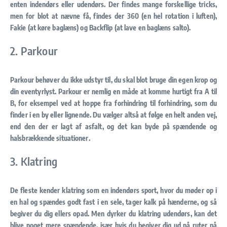
enten indendørs eller udendørs. Der findes mange forskellige tricks,
men for blot at nævne få, findes der 360 (en hel rotation i luften),
Fakie (at køre baglæns) og Backflip (at lave en baglæns salto).
2. Parkour
Parkour behøver du ikke udstyr til, du skal blot bruge din egen krop og
din eventyrlyst. Parkour er nemlig en måde at komme hurtigt fra A til
B, for eksempel ved at hoppe fra forhindring til forhindring, som du
finder i en by eller lignende. Du vælger altså at følge en helt anden vej,
end den der er lagt af asfalt, og det kan byde på spændende og
halsbrækkende situationer.
3. Klatring
De fleste kender klatring som en indendørs sport, hvor du møder op i
en hal og spændes godt fast i en sele, tager kalk på hænderne, og så
begiver du dig ellers opad. Men dyrker du klatring udendørs, kan det
blive noget mere spændende, især hvis du begiver dig ud på ruter på