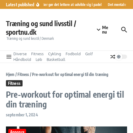
Fortsæt til indhold
Latest published
Ranglister gør det lettere at udvikle sig i padel
Det mentale kørek
Træning og sund livsstil /
Me
sportnu.dk
nu
Træning og sund livsstil / Denmark
Diverse
Fitness
Cykling
Fodbold
Golf
Håndbold
Løb
Basketball
Hjem
/
Fitness
/
Pre-workout for optimal energi til din træning
Fitness
Pre-workout for optimal energi til
din træning
september 1, 2024
Annonce