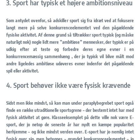
3. Sport har typisk et højere ambitionsniveau
Som antydet ovenfor, så adskiller sport sig fra idræt ved at fokusere
langt mere på selve konkurrenceelementet ved den pågældende
fysiske aktivitet. Af denne grund så tiltrækker sport typisk (og måske
naturligt nok) nogle lidt mere ”ambitiøse” mennesker, der typisk er på
udkig efter at teste og forbedre deres egne evner i en
konkurrencemæssig sammenhæng , der jo typisk vil blive målt mod
andre ligeledes ambitiøse udøveres evner indenfor det pågældende
spil eller aktivitet.
4. Sport behøver ikke være fysisk krævende
Sidst men ikke mindst, så kan man under paraplybegrebet sport også
finde en række utraditionelle sportsgrene – der bestemt intet har med
fysisk aktivitet at gøre. Klasseeksemplet på dette ville nok være E-
sport, der jo netop de seneste år har nydt en kæmpe popularitet
herhjemme – og ikke mindst verden over. E-sport har jo nemlig intet
fysisk over sig, men betegnes – grundet konkurrenceelementet – jo