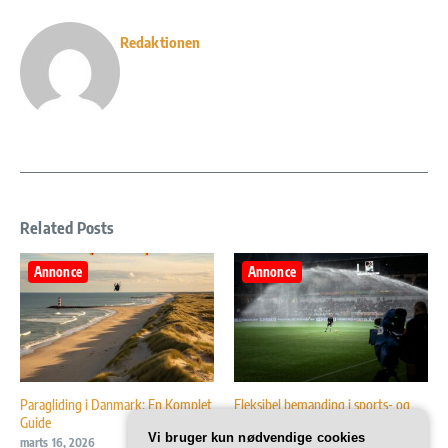
Redaktionen
Related Posts
Annonce
Annonce
Paragliding i Danmark: En Komplet
Fleksibel bemanding i sports- og
Guide
eventbranchen
Vi bruger kun nødvendige cookies
marts 16, 2026
februar 12, 2026