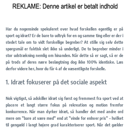
Har du nogensinde spekuleret over hvad forskellen egentlig er på
sport og idræt? Er de bare to udtryk for en og samme ting eller er der i
stedet tale om to vidt forskellige begreber? At stille sig selv dette
spørgsmål er faktisk slet ikke så underligt. De to begreber minder i
stor udstrækning nemlig om hinanden. Når dette så er sagt, så er de
på trods af deres nære beslægtning dog ikke 100% identiske. Læs
derfor videre her, hvor du får 4 af de væsentligste forskelle.
1. Idræt fokuserer på det sociale aspekt
Nok vigtigst, så adskiller idræt sig først og fremmest fra sport ved at
placere et langt større fokus på rekreation og motion fremfor
konkurrence. Når man dyrker idræt, så handler det med andre ord
mere om ”bare at være med” end at ”vinde for enhver pris” – hvilket
til gengæld i langt højere grad karakteriserer sport. Når det gælder