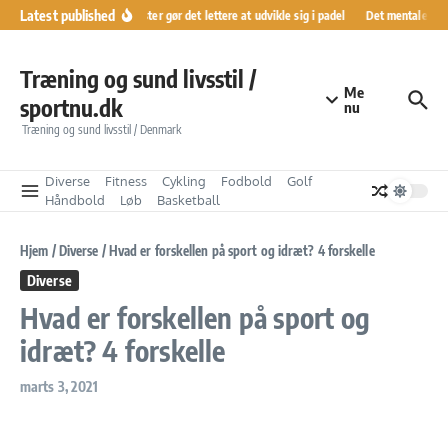
Fortsæt til indhold
Latest published
Ranglister gør det lettere at udvikle sig i padel
Det mentale køre
Træning og sund livsstil /
Me
sportnu.dk
nu
Træning og sund livsstil / Denmark
Diverse
Fitness
Cykling
Fodbold
Golf
Håndbold
Løb
Basketball
Hjem
/
Diverse
/
Hvad er forskellen på sport og idræt? 4 forskelle
Diverse
Hvad er forskellen på sport og
idræt? 4 forskelle
marts 3, 2021