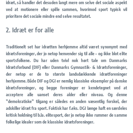
idræt, så handler det desuden langt mere om selve det sociale aspekt
ved at motionere eller spille sammen, hvorimod sport typisk vil
prioritere det sociale mindre end selve resultatet.
2. Idræt er for alle
Traditionelt set har idrætten herhjemme altid været synonymt med
idrætsforeninger, der jo netop henvender sig til alle – og ikke blot elite
sportsfolkene. Du har uden tvivl nok hørt tale om Danmarks
Idrætsforbund (DIF) eller Danmarks Gymnastik- & Idrætsforeninger,
der netop er de to største landsdækkende idrætforeninger
herhjemme. Både DIF og DGI er nemlig klassiske eksempler på danske
idrætsforeninger, og begge foreninger er kendetegnet ved at
acceptere alle uanset deres alder eller niveau. Og denne
”demokratiske” tilgang er således en anden væsentlig forskel, der
adskiller idræt fra sport. Faktisk har f.eks. DGI længe haft en særdeles
kritisk holdning til b.la. elitesport, der jo netop ikke rummer de samme
folkelige idealer som de klassiske idrætsforeninger.