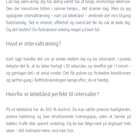
Lad mig være ærlig: Jeg har aldrig været fan af lange, ensformige løbeture.
Den der monotone trillen i samme tempo… det dræner mig. Men da jeg
opdagede intervaltræning – især på løbebånd – ændrede det min tilgang
fuldstændig. Det er intenst, effektivt og overstået før du når at kede dig.
Og det bedste? Du forbrænder virkelig meget på kort tid.
Hvad er intervaltræning?
Kort sagt handler det om at veksle mellem høj og lav intensitet. I praksis
betyder det fx, at du løber hurtigt i 30 sekunder, og derefter går i 1 minut –
og gentager det i et antal runder. Det får pulsen op, forbedrer konditionen
og sætter gang i fedtforbrændingen længe efter, du er færdig.
Hvorfor er løbebånd perfekt til intervaller?
På et løbebånd har du 100 % kontrol. Du kan sætte præcise hastigheder,
justere hældning og lave strukturerede træningspas, uden at tænke på
bakker, trafik eller ujævnt underlag. Og du kan følge med på displayet hele
vejen – det motiverer mere, end man tror.