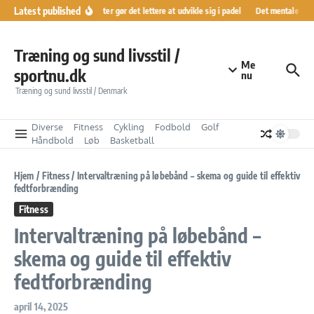
Fortsæt til indhold
Latest published
Ranglister gør det lettere at udvikle sig i padel
Det mentale køre
Træning og sund livsstil /
Me
sportnu.dk
nu
Træning og sund livsstil / Denmark
Diverse
Fitness
Cykling
Fodbold
Golf
Håndbold
Løb
Basketball
Hjem
/
Fitness
/
Intervaltræning på løbebånd – skema og guide til effektiv
fedtforbrænding
Fitness
Intervaltræning på løbebånd –
skema og guide til effektiv
fedtforbrænding
april 14, 2025