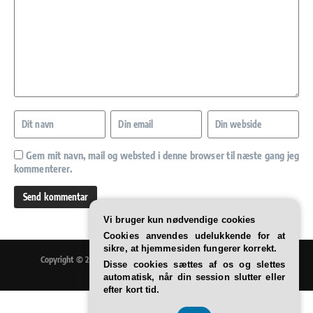
Gem mit navn, mail og websted i denne browser til næste gang jeg
kommenterer.
Vi bruger kun nødvendige cookies
Cookies anvendes udelukkende for at
sikre, at hjemmesiden fungerer korrekt.
Copyright © 2026 Træning og sund livsstil / sportnu.dk | Drevet af
Disse cookies sættes af os og slettes
Nyhedsmagasin X
automatisk, når din session slutter eller
efter kort tid.
CVR 37 40 77 39