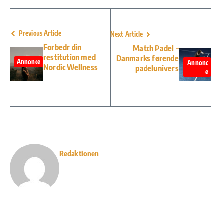
Previous Article
Next Article
Forbedr din
Match Padel –
restitution med
Danmarks førende
Annonce
Annonc
Nordic Wellness
padelunivers
e
Redaktionen