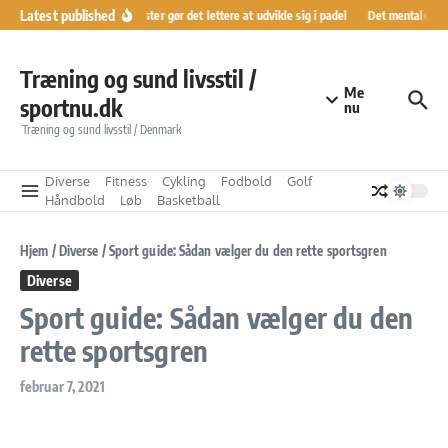
Fortsæt til indhold
Latest published
Ranglister gør det lettere at udvikle sig i padel
Det mentale kør
Træning og sund livsstil /
Me
sportnu.dk
nu
Træning og sund livsstil / Denmark
Diverse
Fitness
Cykling
Fodbold
Golf
Håndbold
Løb
Basketball
Hjem
/
Diverse
/
Sport guide: Sådan vælger du den rette sportsgren
Diverse
Sport guide: Sådan vælger du den
rette sportsgren
februar 7, 2021