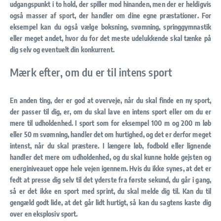
udgangspunkt i to hold, der spiller mod hinanden, men der er heldigvis
også masser af sport, der handler om dine egne præstationer. For
eksempel kan du også vælge boksning, svømning, springgymnastik
eller meget andet, hvor du for det meste udelukkende skal tænke på
dig selv og eventuelt din konkurrent.
Mærk efter, om du er til intens sport
En anden ting, der er god at overveje, når du skal finde en ny sport,
der passer til dig, er, om du skal lave en intens sport eller om du er
mere til udholdenhed. I sport som for eksempel 100 m og 200 m løb
eller 50 m svømning, handler det om hurtighed, og det er derfor meget
intenst, når du skal præstere. I længere løb, fodbold eller lignende
handler det mere om udholdenhed, og du skal kunne holde gejsten og
energiniveauet oppe hele vejen igennem. Hvis du ikke synes, at det er
fedt at presse dig selv til det yderste fra første sekund, du går i gang,
så er det ikke en sport med sprint, du skal melde dig til. Kan du til
gengæld godt lide, at det går lidt hurtigt, så kan du sagtens kaste dig
over en eksplosiv sport.