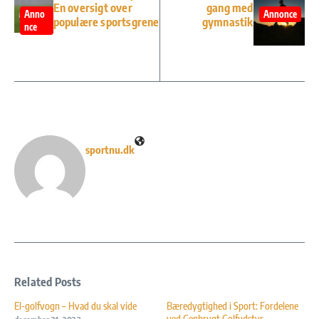
En oversigt over
gang med
Anno
Annonce
populære sportsgrene
gymnastik
nce
sportnu.dk
Related Posts
El-golfvogn – Hvad du skal vide
Bæredygtighed i Sport: Fordelene
ved Genbrugt Golfudstyr