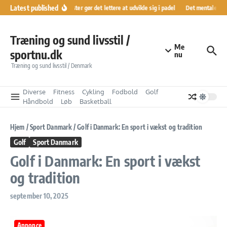
Fortsæt til indhold
Latest published
Ranglister gør det lettere at udvikle sig i padel
Det mentale køre
Træning og sund livsstil /
Me
sportnu.dk
nu
Træning og sund livsstil / Denmark
Diverse
Fitness
Cykling
Fodbold
Golf
Håndbold
Løb
Basketball
Hjem
/
Sport Danmark
/
Golf i Danmark: En sport i vækst og tradition
Golf
Sport Danmark
Golf i Danmark: En sport i vækst
og tradition
september 10, 2025
Annonce