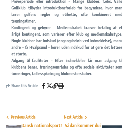
Prøveperiode eller introduktion
– Mange klubber, f.eks. Vallø
Golfklub, tilbyder introduktionsforløb for begyndere, hvor man
lærer golfens regler og etikette, ofte kombineret med
træningstimer.
Kontingent og gebyrer
– Medlemskabet kræver betaling af et
årligt kontingent, som varierer efter klub og medlemskabstype.
Nogle klubber har indskud (engangsbeløb ved indmeldelse), mens
andre – fx Hvalpsund – kører uden indskud for at gøre det lettere
at starte.
Adgang til faciliteter
– Efter indmeldelse får man adgang til
klubbens baner, træningsområder og ofte sociale aktiviteter som
turneringer, fællesspisning og klubmesterskaber.
Share this Article
Previous Article
Next Article
Dansk nationalsport?
Sådan kommer du i