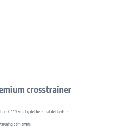
remium crosstrainer
Track C 14.9 virkelig det bedste af det bedste.
en træning derhjemme.