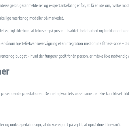
 undersøge brugeranmeldelser og ekspertanbefalinger for, at få en ide om, hvilke model
rskellige mærker og modeller på markedet.
 det vigtigt ikke kun, at fokusere på prisen – kvalitet, holdbarhed og funktioner bør
er såsom hjertefrekvensovervågning eller integration med online fitness-apps – di
erencer og budget – hvad der fungerer godt for én person, er måske ikke nødvendigv
ner
risvindende præstationer. Denne højkvalitets crosstrainer, er ikke kun blevet til
r og unikke pedal design, vil du være godt på vej til, at opnå dine fitnessmål.