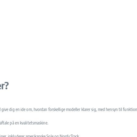
er?
l give dig en ide om, hvordan forskellige modeller klarer sig, med hensyn til funkti
aftale på en kvalitetsmaskine.
iner, inkluderer amerikanske Sole og NordicTrack.