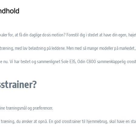
ler for, at få din daglige dosis motion? Forestil dig i stedet at have din egen, høje
idig træning, med lav belastning på leddene. Men med så mange modeller på markedet,
 lige nu. Vi har testet og sammenlignet Sole E35, Odin C800 sammenklappelig cross
sstrainer?
je dine træningsmål og præferencer.
 træning, du ønsker at opnå. En god crosstrainer til hjemmebrug, skal have en sta