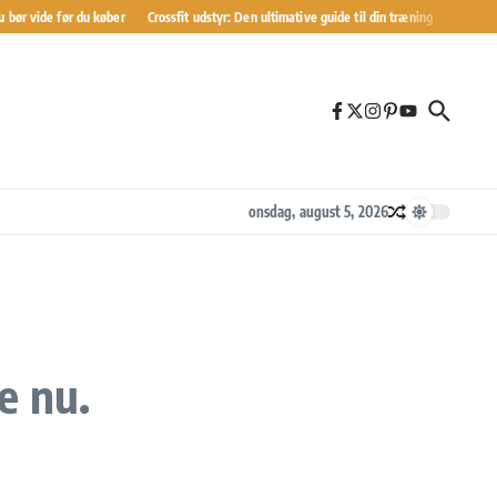
r vide før du køber
Crossfit udstyr: Den ultimative guide til din træning
Sådan Blive
onsdag, august 5, 2026
e nu.