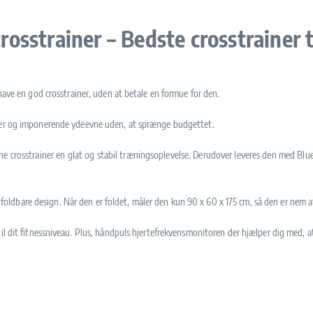
sstrainer – Bedste crosstrainer ti
have en god crosstrainer, uden at betale en formue for den.
iner og imponerende ydeevne uden, at sprænge budgettet.
e crosstrainer en glat og stabil træningsoplevelse. Derudover leveres den med Blu
dbare design. Når den er foldet, måler den kun 90 x 60 x 175 cm, så den er nem at
til dit fitnessniveau. Plus, håndpuls hjertefrekvensmonitoren der hjælper dig med,