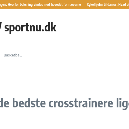
en: Hvorfor boksning vindes med hovedet før næverne
Cykelhjelm til damer: Hvad du bø
 / sportnu.dk
Basketball
 de bedste crosstrainere lig