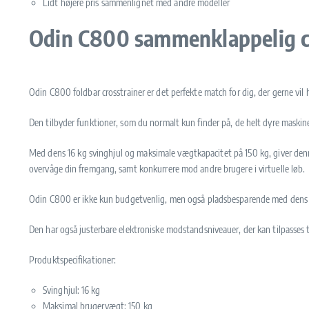
Lidt højere pris sammenlignet med andre modeller
Odin C800 sammenklappelig cro
Odin C800 foldbar crosstrainer er det perfekte match for dig, der gerne vil 
Den tilbyder funktioner, som du normalt kun finder på, de helt dyre mask
Med dens 16 kg svinghjul og maksimale vægtkapacitet på 150 kg, giver denn
overvåge din fremgang, samt konkurrere mod andre brugere i virtuelle løb.
Odin C800 er ikke kun budgetvenlig, men også pladsbesparende med dens fol
Den har også justerbare elektroniske modstandsniveauer, der kan tilpasses 
Produktspecifikationer:
Svinghjul: 16 kg
Maksimal brugervægt: 150 kg