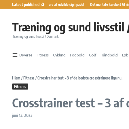
Fortsæt til indhold
Latest published
Ranglister gør det lettere at udvikle sig i padel
Det mentale kørekort til ring
Træning og sund livsstil
Træning og sund livsstil / Denmark
Diverse
Fitness
Cykling
Fodbold
Golf
Håndbold
Løb
Hjem
/
Fitness
/
Crosstrainer test – 3 af de bedste crosstrainere lige nu.
Fitness
Crosstrainer test – 3 af
juni 13, 2023