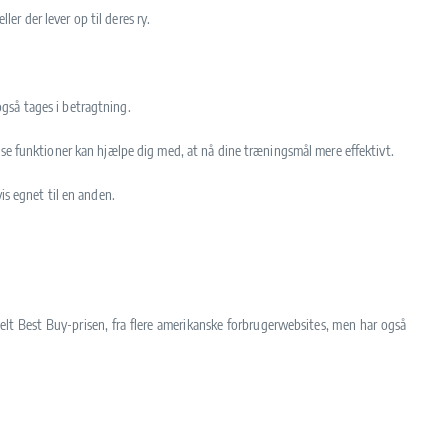
ler der lever op til deres ry.
 også tages i betragtning.
sse funktioner kan hjælpe dig med, at nå dine træningsmål mere effektivt.
is egnet til en anden.
delt Best Buy-prisen, fra flere amerikanske forbrugerwebsites, men har også