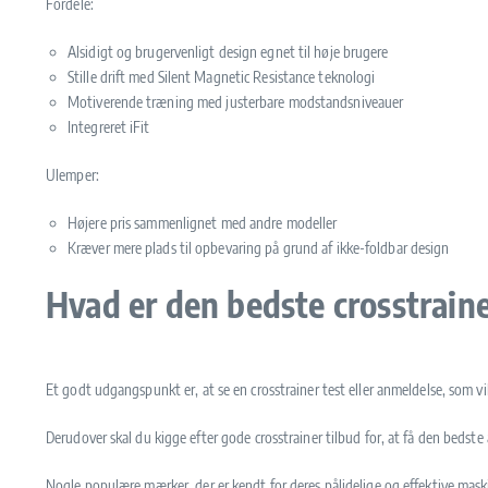
Fordele:
Alsidigt og brugervenligt design egnet til høje brugere
Stille drift med Silent Magnetic Resistance teknologi
Motiverende træning med justerbare modstandsniveauer
Integreret iFit
Ulemper:
Højere pris sammenlignet med andre modeller
Kræver mere plads til opbevaring på grund af ikke-foldbar design
Hvad er den bedste crosstrain
Et godt udgangspunkt er, at se en crosstrainer test eller anmeldelse, som vi
Derudover skal du kigge efter gode crosstrainer tilbud for, at få den bedste 
Nogle populære mærker, der er kendt for deres pålidelige og effektive mask