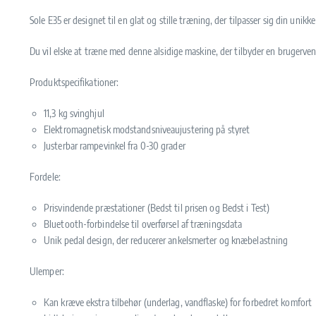
Sole E35 er designet til en glat og stille træning, der tilpasser sig din uni
Du vil elske at træne med denne alsidige maskine, der tilbyder en brugerve
Produktspecifikationer:
11,3 kg svinghjul
Elektromagnetisk modstandsniveaujustering på styret
Justerbar rampevinkel fra 0-30 grader
Fordele:
Prisvindende præstationer (Bedst til prisen og Bedst i Test)
Bluetooth-forbindelse til overførsel af træningsdata
Unik pedal design, der reducerer ankelsmerter og knæbelastning
Ulemper:
Kan kræve ekstra tilbehør (underlag, vandflaske) for forbedret komfort