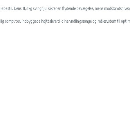
kke løbestil. Dens 11,3 kg svinghjul sikrer en flydende bevægelse, mens modstandsnive
nlig computer, indbyggede højttalere til dine yndlingssange og målesystem til opti