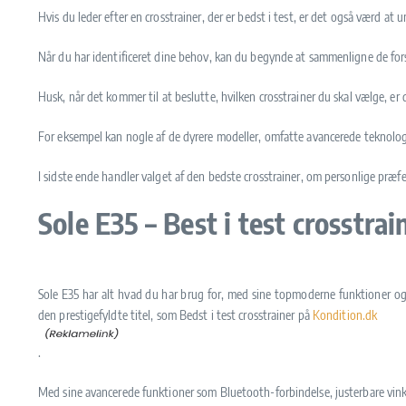
Hvis du leder efter en crosstrainer, der er bedst i test, er det også værd at
Når du har identificeret dine behov, kan du begynde at sammenligne de fo
Husk, når det kommer til at beslutte, hvilken crosstrainer du skal vælge, er
For eksempel kan nogle af de dyrere modeller, omfatte avancerede teknologi
I sidste ende handler valget af den bedste crosstrainer, om personlige præf
Sole E35 – Best i test crosstrai
Sole E35 har alt hvad du har brug for, med sine topmoderne funktioner og p
den prestigefyldte titel, som Bedst i test crosstrainer på
Kondition.dk
.
Med sine avancerede funktioner som Bluetooth-forbindelse, justerbare vinkle