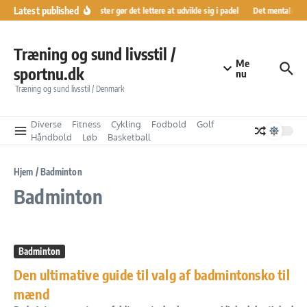
Fortsæt til indhold
Latest published
Ranglister gør det lettere at udvikle sig i padel
Det mentale kør
Træning og sund livsstil /
Me
sportnu.dk
nu
Træning og sund livsstil / Denmark
Diverse
Fitness
Cykling
Fodbold
Golf
Håndbold
Løb
Basketball
Hjem
/
Badminton
Badminton
Badminton
Den ultimative guide til valg af badmintonsko til
mænd