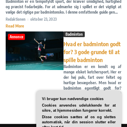
Badminton er en tempofyldt sport, der kræver smidighed, hurtighed
og præcist fodarbejde. For at udmærke sig i spillet er det vigtigt at
vælge det rigtige par badmintonsko. I denne omfattende guide gen...
Redaktionen
oktober 23, 2023
Read More
Badminton
Annonce
Hvad er badminton godt
for? 3 gode grunde til at
spille badminton
Badminton er en kendt og af
mange elsket ketchersport. Her er
der høj puls, fart over feltet og
hurtige bevægelser. Men hvad er
badminton egentligt godt for?
Hvilke gode grunde er der til at
tage denn...
Vi bruger kun nødvendige cookies
Cookies anvendes udelukkende for at
Redaktionen
august 24, 2020
sikre, at hjemmesiden fungerer korrekt.
Read More
Disse cookies sættes af os og slettes
automatisk, når din session slutter eller