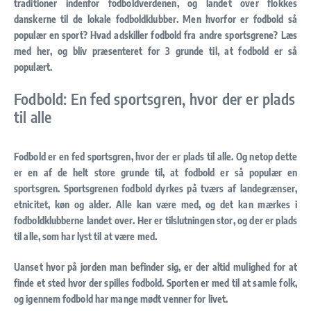
traditioner indenfor fodboldverdenen, og landet over flokkes
danskerne til de lokale fodboldklubber. Men hvorfor er fodbold så
populær en sport? Hvad adskiller fodbold fra andre sportsgrene? Læs
med her, og bliv præsenteret for 3 grunde til, at fodbold er så
populært.
Fodbold: En fed sportsgren, hvor der er plads
til alle
Fodbold er en fed sportsgren, hvor der er plads til alle. Og netop dette
er en af de helt store grunde til, at fodbold er så populær en
sportsgren. Sportsgrenen fodbold dyrkes på tværs af landegrænser,
etnicitet, køn og alder. Alle kan være med, og det kan mærkes i
fodboldklubberne landet over. Her er tilslutningen stor, og der er plads
til alle, som har lyst til at være med.
Uanset hvor på jorden man befinder sig, er der altid mulighed for at
finde et sted hvor der spilles fodbold. Sporten er med til at samle folk,
og igennem fodbold har mange mødt venner for livet.