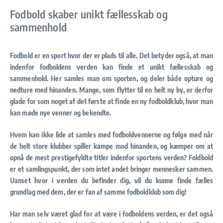
Fodbold skaber unikt fællesskab og
sammenhold
Fodbold er en sport hvor der er plads til alle. Det betyder også, at man
indenfor fodboldens verden kan finde et unikt fællesskab og
sammenhold. Her samles man om sporten, og deler både opture og
nedture med hinanden. Mange, som flytter til en helt ny by, er derfor
glade for som noget af det første at finde en ny fodboldklub, hvor man
kan møde nye venner og bekendte.
Hvem kan ikke lide at samles med fodboldvennerne og følge med når
de helt store klubber spiller kampe mod hinanden, og kæmper om at
opnå de mest prestigefyldte titler indenfor sportens verden? Foldbold
er et samlingspunkt, der som intet andet bringer mennesker sammen.
Uanset hvor i verden du befinder dig, vil du kunne finde fælles
grundlag med dem, der er fan af samme fodboldklub som dig!
Har man selv været glad for at være i fodboldens verden, er det også