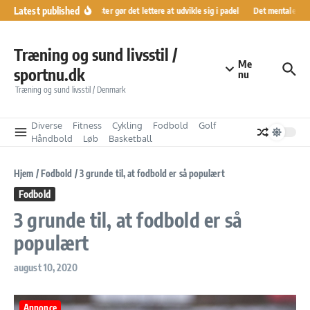
Fortsæt til indhold
Latest published
Ranglister gør det lettere at udvikle sig i padel
Det mentale køre
Træning og sund livsstil /
Me
sportnu.dk
nu
Træning og sund livsstil / Denmark
Diverse
Fitness
Cykling
Fodbold
Golf
Håndbold
Løb
Basketball
Hjem
/
Fodbold
/
3 grunde til, at fodbold er så populært
Fodbold
3 grunde til, at fodbold er så
populært
august 10, 2020
Annonce