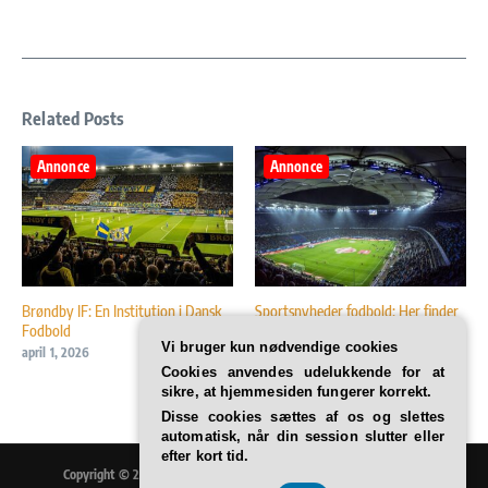
Related Posts
Annonce
Annonce
Brøndby IF: En Institution i Dansk
Sportsnyheder fodbold: Her finder
Fodbold
du dem (4 steder)
Vi bruger kun nødvendige cookies
april 1, 2026
november 21, 2025
Cookies anvendes udelukkende for at
sikre, at hjemmesiden fungerer korrekt.
Disse cookies sættes af os og slettes
automatisk, når din session slutter eller
efter kort tid.
Copyright © 2026 Træning og sund livsstil / sportnu.dk | Drevet af