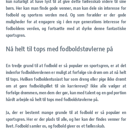
kun naturligt at have lyst til at give dette fællesskab videre til sine
børn. Her kan man finde gode venner, man kan dele sin interesse for
fodbold og sportens verden med. Og som forælder er der gode
muligheder for at engagere sig i den nye generations interesse for
fodboldens verden, og fortsætte med at dyrke denne fantastiske
sportsgren.
Nå helt til tops med fodboldstøvlerne på
En tredje grund til at fodbold er så populær en sportsgren, er at det
indenfor fodboldverdenen er muligt at forfølge sin drøm om at nå helt
til tops. Hvilken fodboldentusiast har som dreng eller pige ikke drømt
om at gøre fodboldspillet til sin karrierevej? Ikke alle vælger at
forfølge drømmen, men dem der gør, kan med talent og en god portion
hårdt arbejde nå helt til tops med fodboldstøvlerne på.
Ja, der er bestemt mange grunde til at fodbold er så populær en
sportsgren. Her er der plads til alle, og her kan der findes venner for
livet. Fodbold samler os, og fodbold giver os et fællesskab.