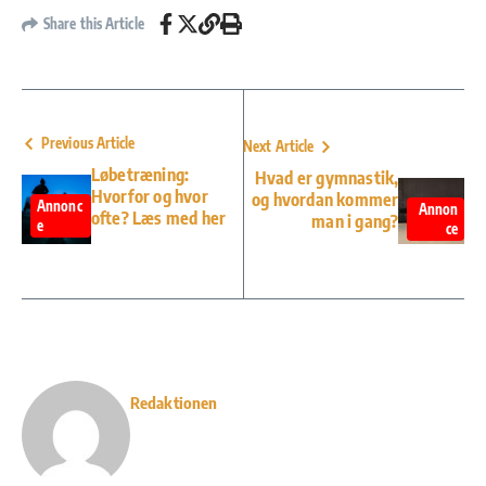
Share this Article
Previous Article
Next Article
Løbetræning:
Hvad er gymnastik,
Hvorfor og hvor
og hvordan kommer
Annonc
Annon
ofte? Læs med her
man i gang?
e
ce
Redaktionen